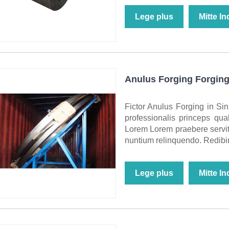
Lege plus
Mitte I
Anulus Forging Forgin
Fictor Anulus Forging in Sin
professionalis princeps qua
Lorem Lorem praebere serviti
nuntium relinquendo. Redib
Lege plus
Mitte I