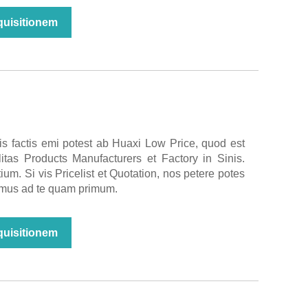
nquisitionem
g
is factis emi potest ab Huaxi Low Price, quod est
litas Products Manufacturers et Factory in Sinis.
um. Si vis Pricelist et Quotation, nos petere potes
imus ad te quam primum.
nquisitionem