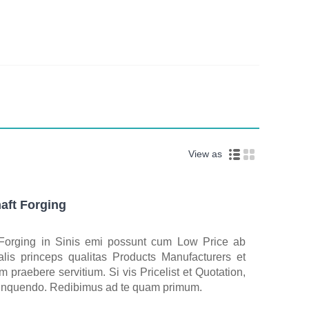
View as
aft Forging
 Forging in Sinis emi possunt cum Low Price ab
alis princeps qualitas Products Manufacturers et
 praebere servitium. Si vis Pricelist et Quotation,
linquendo. Redibimus ad te quam primum.