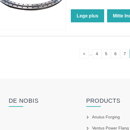
Lege plus
Mitte I
<
...
4
5
6
7
DE NOBIS
PRODUCTS
Anulus Forging
Ventus Power Flang