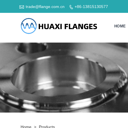

trade@flange.com.cn
+86-13815130577

HOME
Home
>
Products