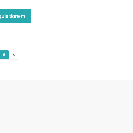
nquisitionem
8
>