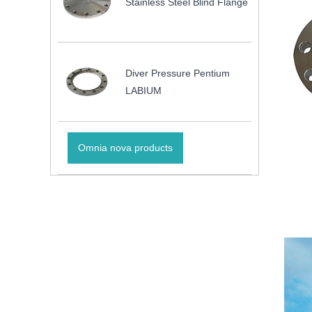
Stainless Steel Blind Flange
Diver Pressure Pentium
LABIUM
Omnia nova products