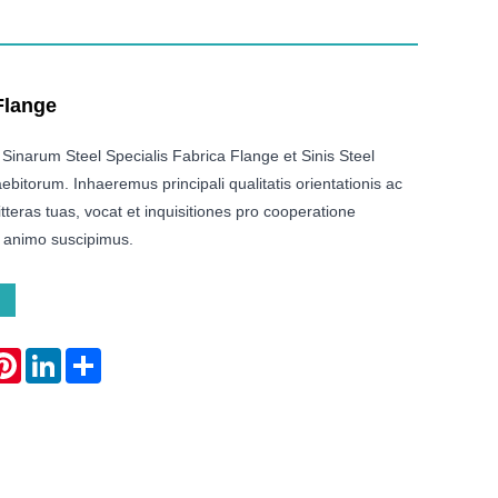
Flange
 Sinarum Steel Specialis Fabrica Flange et Sinis Steel
ebitorum. Inhaeremus principali qualitatis orientationis ac
 litteras tuas, vocat et inquisitiones pro cooperatione
 animo suscipimus.
atsApp
Pinterest
LinkedIn
Share