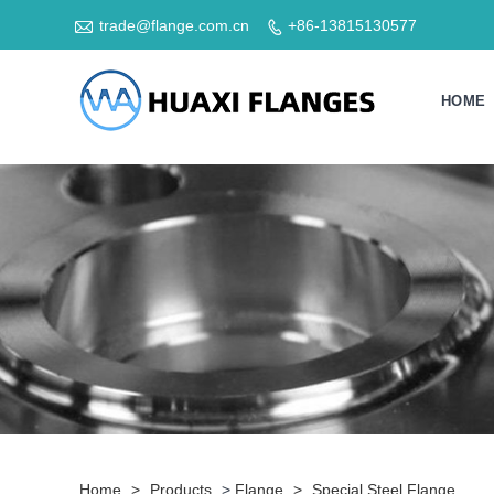

trade@flange.com.cn
+86-13815130577

HOME
Home
>
Products
>
Flange
>
Special Steel Flange