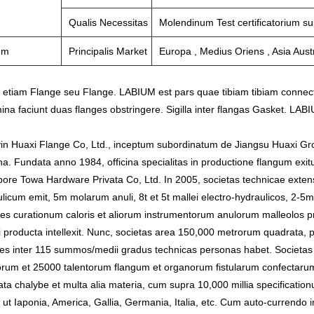
Qualis Necessitas
Molendinum Test certificatorium su
um
Principalis Market
Europa , Medius Oriens , Asia Austr
r etiam Flange seu Flange. LABIUM est pars quae tibiam tibiam connect
mina faciunt duas flanges obstringere. Sigilla inter flangas Gasket. LA
in Huaxi Flange Co, Ltd., inceptum subordinatum de Jiangsu Huaxi Gro
na. Fundata anno 1984, officina specialitas in productione flangum exit
ore Towa Hardware Privata Co, Ltd. In 2005, societas technicae extens
licum emit, 5m molarum anuli, 8t et 5t mallei electro-hydraulicos, 2
ces curationum caloris et aliorum instrumentorum anulorum malleolos
i producta intellexit. Nunc, societas area 150,000 metrorum quadrata,
es inter 115 summos/medii gradus technicas personas habet. Societas
rum et 25000 talentorum flangum et organorum fistularum confectarum
ata chalybe et multa alia materia, cum supra 10,000 millia specification
 ut Iaponia, America, Gallia, Germania, Italia, etc. Cum auto-currendo