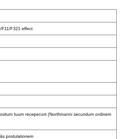
F11/F321 effect
ositum tuum receperunt (Northmanni secundum ordinem
s postulationem