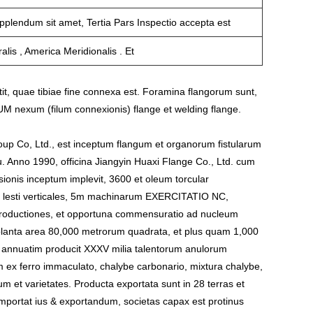
pplendum sit amet, Tertia Pars Inspectio accepta est
alis , America Meridionalis . Et
it, quae tibiae fine connexa est. Foramina flangorum sunt,
BIUM nexum (filum connexionis) flange et welding flange.
up Co, Ltd., est inceptum flangum et organorum fistularum
u. Anno 1990, officina Jiangyin Huaxi Flange Co., Ltd. cum
ionis inceptum implevit, 3600 et oleum torcular
-5m lesti verticales, 5m machinarum EXERCITATIO NC,
 productiones, et opportuna commensuratio ad nucleum
 planta area 80,000 metrorum quadrata, et plus quam 1,000
 annuatim producit XXXV milia talentorum anulorum
 ex ferro immaculato, chalybe carbonario, mixtura chalybe,
um et varietates. Producta exportata sunt in 28 terras et
 importat ius & exportandum, societas capax est protinus