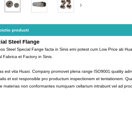
pictio producti
ial Steel Flange
ess Steel Special Fange facta in Sinis emi potest cum Low Price ab Huax
l Fabrica et Factory in Sinis.
as est vita Huaxi. Compa
n
y promovet plena range ISO9001 qual
i
ty adm
lis et est
responsible pro productum inspectionem et tentationem. Q
rte materias non conformantes numquam cellarium intrabunt vel ad pro