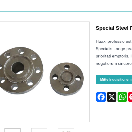
Special Steel 
Huaxi professio est
Specialis Lange pra
prioritati emptoris,
negotiorum sincero
Mitte Inquisitionem
Facebook
X
Wh