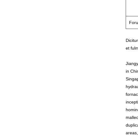
For
Dicitu
et ful
Jiangy
in Chi
Singap
hydrau
forna
incept
homin
malleo
duplic
areas,