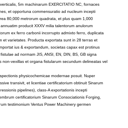
esti verticalis, 5m machinarum EXERCITATIO NC, fornaces
nes, et opportuna commensuratio ad nucleum incepti
 area 80,000 metrorum quadrata, et plus quam 1,000
 annuatim producit XXXV milia talentorum anulorum
rum ex ferro carbonii incorrupto admixto ferro, duplicata
m et varietates. Producta exportata sunt in 28 terras et
 importat ius & exportandum, societas capax est protinus
 fistulae ad normam JIS, ANSI, EN, DIN, BS, GB signa
es non-vexillas et organa fistularum secundum delineatas vel
nspectionis physicochemicae modernae posuit. Nuper
 transivit, et licentiae certificatorium obtinuit Sinarum
ressionis pipelines), class-A exportationis incepti
embrum certificatorium Sinarum Consociationis Forging,
 membrum testimonium Ventus Power Machinery germen