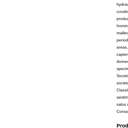
hydrau
curat
produc
homin
malleo
period
areas,
capien
domest
speci
Socie
societ
Classi
aestim
salus 
Consoc
Prod