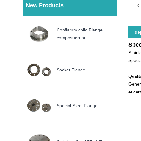
New Products
Conflatum collo Flange
de
composuerunt
Spec
Stainl
Specia
Socket Flange
Qualit
Genera
et ce
Special Steel Flange