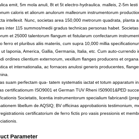
lica emit, 5m mola anuli, 8t et 5t electro-hydraulica. malleis, 2-5m l
ionum caloris et aliorum anulorum malleorum instrumentorum productio
ta intellexit. Nunc, societas area 150,000 metrorum quadrata, planta
es inter 115 summos/medii gradus technicas personas habet. Societas
rum et 25000 talentorum flangum et fistularum confectarum instrumento
o ferro et pluribus aliis materiis, cum supra 10,000 millia specificationu
 ut Iaponia, America, Gallia, Germania, Italia, etc. Cum auto-currendo
di ordines clientium externorum, vexillum flanges producens et organa
ica et internationalia, ac fornaces anulosi generis producentes, flang
mina.
tas suam perfectam qua- tatem systematis iactat et totum apparatum i
as certificationum ISO9001 et German TUV Rheni IS09001&PED successive
ficationis Societatis, licentia instrumentorum specialium fabricandi (prep
ationem libellum de AQSIQ; BV officinas approbationis testimonium, m
registrationis certificatorium de ferro fictis pro vasis pressionis et
iationis.
uct Parameter