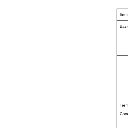
Item
Basi
Ter
Cond