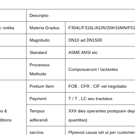
Descriptio
c notitia
Materia Gradus
F304L/F316L/A105/20#/16MN/F51/
Magnitudo
DN10 ad DN1500
Standard
ASME ANSI etc .
Processus
Composuerunt / Iactantes
Methodo
Pretium Item
FOB , CFR , CIF vel negotiatio
Payment
T / T , LC seu tractatus
ms &
Tempus
XXX dies operantes postquam dep
itions
adferendi
quantitas)
sarcina
Plywood causa vel ut per customerâ