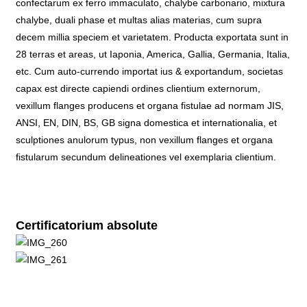
confectarum ex ferro immaculato, chalybe carbonario, mixtura
chalybe, duali phase et multas alias materias, cum supra
decem millia speciem et varietatem. Producta exportata sunt in
28 terras et areas, ut Iaponia, America, Gallia, Germania, Italia,
etc. Cum auto-currendo importat ius & exportandum, societas
capax est directe capiendi ordines clientium externorum,
vexillum flanges producens et organa fistulae ad normam JIS,
ANSI, EN, DIN, BS, GB signa domestica et internationalia, et
sculptiones anulorum typus, non vexillum flanges et organa
fistularum secundum delineationes vel exemplaria clientium.
Certificatorium absolute