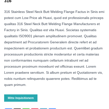
316
316 Stainless Steel Neck Butt Welding Flange Factus in Sinis emi
potest cum Low Price ab Huaxi, quod est professionalis princeps
qualitas 316 Steel Neck Butt Welding Flange Manufacturers et
Factory in Sinis. Qualitas est vita Huaxi. Societas systematis
qualitatis ISO9001 plenam amplitudinem promovet. Qualitas
department ad Procuratorem Generalem directe refert et ad
inspectionem et probationem productum est. Quemlibet gradum
processuum productionis stricte moderantur et certa materias
non conformantes numquam cellarium intrabunt vel ad
processum proximum movebunt vel officinas exeunt. Lorem
Lorem praebere servitium. Si album pretium et Quotationem vis,
nobis nuntium relinquendo quaerere potes. Redibimus ad te
quam primum.
Mitte Inquisitionem