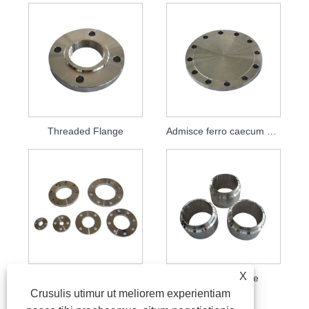
Threaded Flange
Admisce ferro caecum LABIUM
X
Flat Flange
Speciale Flange
Crusulis utimur ut meliorem experientiam