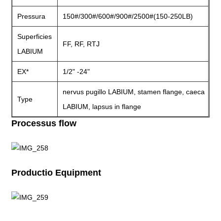
Pressura
150#/300#/600#/900#/2500#(150-250LB)
Superficies
FF, RF, RTJ
LABIUM
EX*
1/2" -24"
nervus pugillo LABIUM, stamen flange, caeca
Type
LABIUM, lapsus in flange
Processus flow
Productio Equipment