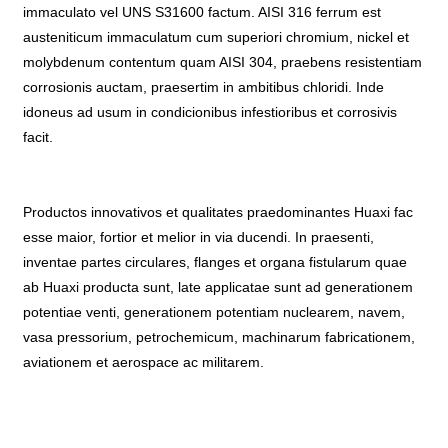
immaculato vel UNS S31600 factum. AISI 316 ferrum est
austeniticum immaculatum cum superiori chromium, nickel et
molybdenum contentum quam AISI 304, praebens resistentiam
corrosionis auctam, praesertim in ambitibus chloridi. Inde
idoneus ad usum in condicionibus infestioribus et corrosivis
facit.
Productos innovativos et qualitates praedominantes Huaxi fac
esse maior, fortior et melior in via ducendi. In praesenti,
inventae partes circulares, flanges et organa fistularum quae
ab Huaxi producta sunt, late applicatae sunt ad generationem
potentiae venti, generationem potentiam nuclearem, navem,
vasa pressorium, petrochemicum, machinarum fabricationem,
aviationem et aerospace ac militarem.