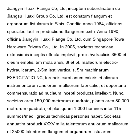
Jiangyin Huaxi Flange Co, Ltd, inceptum subordinatum de
Jiangsu Huaxi Group Co, Ltd, est conatum flangum et
organorum fistularum in Sinis. Condita anno 1984, officinas
speciales facit in productione flangorum exitu. Anno 1990,
officina Jiangyin Huaxi Flange Co, Ltd. cum Singapore Towa
Hardware Privata Co., Ltd. In 2005, societas technicae
extensionis inceptis effecta implevit, prelis hydraulicis 3600 et
oleum emptis, 5m mola anuli, 8t et 5t. malleorum electro-
hydraulicarum, 2-5m lesti verticalis, 5m machinarum
EXERCITATIO NC, fornacis curationum caloris et aliorum
instrumentorum anulorum malleorum fabricatio, et opportuna
commensuratio ad nucleum incepti producta intellexit. Nunc,
societas area 150,000 metrorum quadrata, planta area 80,000
metrorum quadrata, et plus quam 1,000 homines inter 115
summos/medii gradus technicas personas habet. Societas
annuatim producit XXXV milia talentorum anulorum malleorum
et 25000 talentorum flangum et organorum fistularum