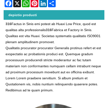
Facebook
X
WhatsApp
Pinterest
LinkedIn
Share
depictio producti
316
Factus in Sinis emi potest ab Huaxi Low Price, quod est
qualitas alta professionalis
316
Fabrica et Factory in Sinis.
Qualitas est vita Huaxi. Societas systematis qualitatis ISO9001
plenam amplitudinem promovet.
Qualitatis procurator procurator Generalis protinus refert et est
exspectatio ac probationis produci est. Quemque gradum
processuum producendi stricte moderantur ac fac tutam
materiam non conformantes numquam cellam intrabunt neque
ad proximum processum movebunt aut ex officina exibunt.
Lorem Lorem praebere servitium. Si album pretium et
Quotationem vis, nobis nuntium relinquendo quaerere potes.
Redibimus ad te quam primum.