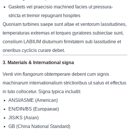
Gaskets vel praecisio machined facies ut pressura-
stricta et tremor repugnant hospites
Quoniam turbines saepe sunt altae et ventorum lassitudines,
temperaturas extremas et torques gyratores subiectae sunt,
consilium LABIUM diuturnum firmitatem sub lassitudine et
oneribus cyclicis curare debet.
3. Materials & International signa
Venti vim flangorum obtemperare debent cum signis
machinarum internationalium strictioribus ut salus et effectus
in tuto collocetur. Signa typica includit:
ANSI/ASME (American)
EN/DIN/BS (Europaeae)
JIS/KS (Asian)
GB (China National Standard)