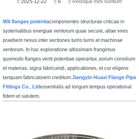
2025-12-22
6
Relinque mihi nuntium
Wi
t flanges potentia
componentes structurae criticae in
systematibus energiae ventorum quae secure, altae vires
praebent nexus inter sectiones turris turris et machinae
ventorum. In hac exploratione altissimam frangimus
quomodo flanges venti potentiae operantur, eorum consilium
et materias, signa fabricandi, applicationes, et cur eligens
tanquam fabricatorem creditum.
Jiangyin Huaxi Flange Pipe
Fittings Co., Ltd
essentialis ad longum tempus operational
fidem et salutem.