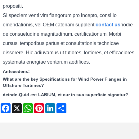
propositi.
Si speciem venti vim flangorum pro incepto, consilio
emendationis, vel OEM catenam supplent;
contact us
hodie
de consuetudine magnitudinum, certificationum, Morbi
cursus, temporibus partus et consultationis technicae
disserere. Hic adiuvamus ut tutiores, fortiores, et efficaciores
systemata energiae ventorum aedifices.
Antecedens:
What are the key Specifications for Wind Power Flanges in
Offshore Turbines?
deinde:
Quid est LABIUM, et cur in sua superficie signatur?
Facebook
X
WhatsApp
Pinterest
LinkedIn
Share