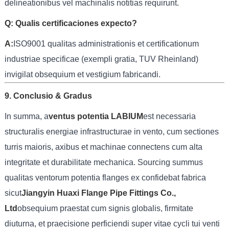
delineationibus vel machinalis notitias requirunt.
Q: Qualis certificaciones expecto?
A:
ISO9001 qualitas administrationis et certificationum
industriae specificae (exempli gratia, TUV Rheinland)
invigilat obsequium et vestigium fabricandi.
9. Conclusio & Gradus
In summa, a
ventus potentia LABIUM
est necessaria
structuralis energiae infrastructurae in vento, cum sectiones
turris maioris, axibus et machinae connectens cum alta
integritate et durabilitate mechanica. Sourcing summus
qualitas ventorum potentia flanges ex confidebat fabrica
sicut
Jiangyin Huaxi Flange Pipe Fittings Co.,
Ltd
obsequium praestat cum signis globalis, firmitate
diuturna, et praecisione perficiendi super vitae cycli tui venti