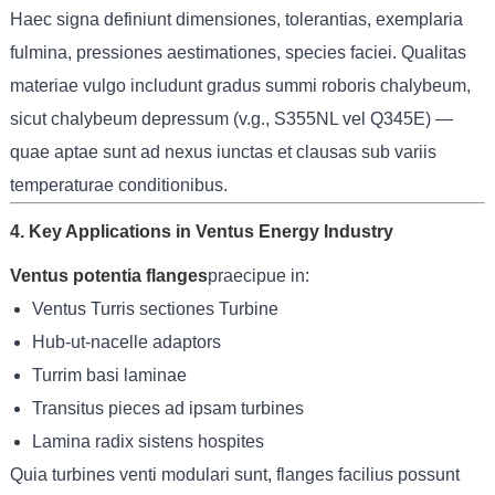
Haec signa definiunt dimensiones, tolerantias, exemplaria
fulmina, pressiones aestimationes, species faciei. Qualitas
materiae vulgo includunt gradus summi roboris chalybeum,
sicut chalybeum depressum (v.g., S355NL vel Q345E) —
quae aptae sunt ad nexus iunctas et clausas sub variis
temperaturae conditionibus.
4. Key Applications in Ventus Energy Industry
Ventus potentia flanges
praecipue in:
Ventus Turris sectiones Turbine
Hub-ut-nacelle adaptors
Turrim basi laminae
Transitus pieces ad ipsam turbines
Lamina radix sistens hospites
Quia turbines venti modulari sunt, flanges facilius possunt