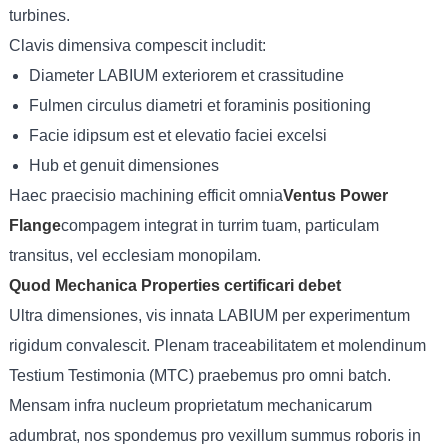
turbines.
Clavis dimensiva compescit includit:
Diameter LABIUM exteriorem et crassitudine
Fulmen circulus diametri et foraminis positioning
Facie idipsum est et elevatio faciei excelsi
Hub et genuit dimensiones
Haec praecisio machining efficit omnia
Ventus Power
Flange
compagem integrat in turrim tuam, particulam
transitus, vel ecclesiam monopilam.
Quod Mechanica Properties certificari debet
Ultra dimensiones, vis innata LABIUM per experimentum
rigidum convalescit. Plenam traceabilitatem et molendinum
Testium Testimonia (MTC) praebemus pro omni batch.
Mensam infra nucleum proprietatum mechanicarum
adumbrat, nos spondemus pro vexillum summus roboris in