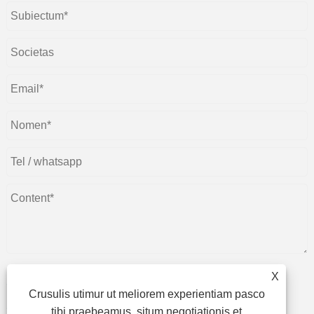
X
Crusulis utimur ut meliorem experientiam pasco
submittere
tibi praebeamus, situm negotiationis et