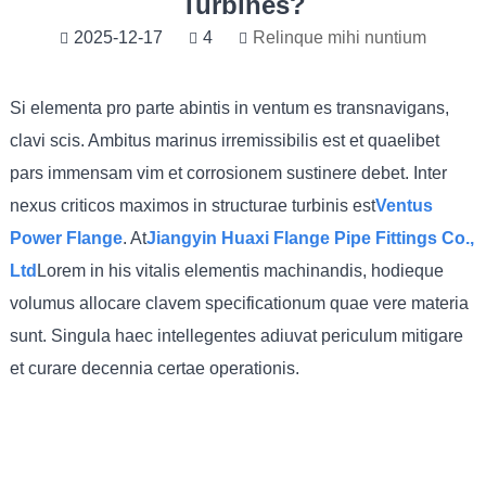
Turbines?
2025-12-17
4
Relinque mihi nuntium
Si elementa pro parte abintis in ventum es transnavigans,
clavi scis. Ambitus marinus irremissibilis est et quaelibet
pars immensam vim et corrosionem sustinere debet. Inter
nexus criticos maximos in structurae turbinis est
Ventus
Power Flange
. At
Jiangyin Huaxi Flange Pipe Fittings Co.,
Ltd
Lorem in his vitalis elementis machinandis, hodieque
volumus allocare clavem specificationum quae vere materia
sunt. Singula haec intellegentes adiuvat periculum mitigare
et curare decennia certae operationis.