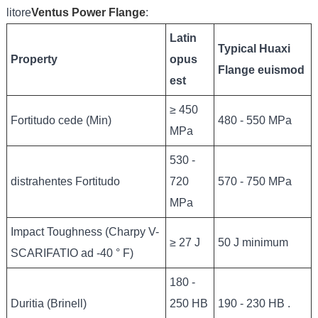
litore
Ventus Power Flange
:
Latin
Typical Huaxi
Property
opus
Flange euismod
est
≥ 450
Fortitudo cede (Min)
480 - 550 MPa
MPa
530 -
distrahentes Fortitudo
720
570 - 750 MPa
MPa
Impact Toughness (Charpy V-
≥ 27 J
50 J minimum
SCARIFATIO ad -40 ° F)
180 -
Duritia (Brinell)
250 HB
190 - 230 HB .