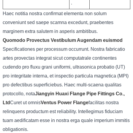
.
Haec notitia nostra confirmat elementa non solum
conveniunt sed saepe scamna excedunt, praebentes
marginem extra salutem in asperis ambitibus.
Quomodo Provectus Vestibulum Augendam euismod
Specificationes per processum occurrunt. Nostra fabricatio
artes provectas integrat sicut computatrale continentes
cudendo pro fluxu grani uniformi, ultrasonica probatio (UT)
pro integritate interna, et inspectio particula magnetica (MPI)
pro defectibus superficiebus. Haec multi-scaena qualitas
protocollo, nota
Jiangyin Huaxi Flange Pipe Fittings Co.,
Ltd
Curet ut omnis
Ventus Power Flange
facilitas nostra
relinquens productum est reliability. Intellegimus fiduciam
tuam aedificatam esse in nostra erga quale imperium immitis
obligationis.