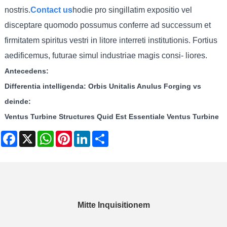
nostris.
Contact us
hodie pro singillatim expositio vel
disceptare quomodo possumus conferre ad successum et
firmitatem spiritus vestri in litore interreti institutionis. Fortius
aedificemus, futurae simul industriae magis consi- liores.
Antecedens:
Differentia intelligenda: Orbis Unitalis Anulus Forging vs
deinde:
Ventus Turbine Structures Quid Est Essentiale Ventus Turbine
Facebook
X
WhatsApp
Pinterest
LinkedIn
Share
Mitte Inquisitionem