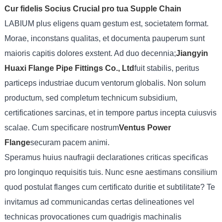
Cur fidelis Socius Crucial pro tua Supple Chain
LABIUM plus eligens quam gestum est, societatem format.
Morae, inconstans qualitas, et documenta pauperum sunt
maioris capitis dolores exstent. Ad duo decennia;
Jiangyin
Huaxi Flange Pipe Fittings Co., Ltd
fuit stabilis, peritus
particeps industriae ducum ventorum globalis. Non solum
productum, sed completum technicum subsidium,
certificationes sarcinas, et in tempore partus incepta cuiusvis
scalae. Cum specificare nostrum
Ventus Power
Flange
securam pacem animi.
Speramus huius naufragii declarationes criticas specificas
pro longinquo requisitis tuis. Nunc esne aestimans consilium
quod postulat flanges cum certificato duritie et subtilitate? Te
invitamus ad communicandas certas delineationes vel
technicas provocationes cum quadrigis machinalis