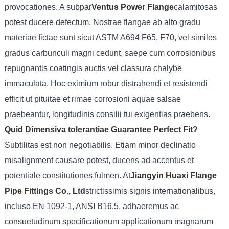
provocationes. A subpar
Ventus Power Flange
calamitosas
potest ducere defectum. Nostrae flangae ab alto gradu
materiae fictae sunt sicut ASTM A694 F65, F70, vel similes
gradus carbunculi magni cedunt, saepe cum corrosionibus
repugnantis coatingis auctis vel classura chalybe
immaculata. Hoc eximium robur distrahendi et resistendi
efficit ut pituitae et rimae corrosioni aquae salsae
praebeantur, longitudinis consilii tui exigentias praebens.
Quid Dimensiva tolerantiae Guarantee Perfect Fit?
Subtilitas est non negotiabilis. Etiam minor declinatio
misalignment causare potest, ducens ad accentus et
potentiale constitutiones fulmen. At
Jiangyin Huaxi Flange
Pipe Fittings Co., Ltd
strictissimis signis internationalibus,
incluso EN 1092-1, ANSI B16.5, adhaeremus ac
consuetudinum specificationum applicationum magnarum