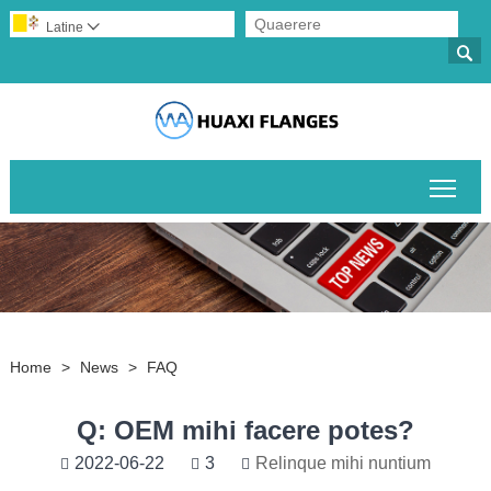
Latine


Togg
Home
>
News
>
FAQ
Q: OEM mihi facere potes?
2022-06-22
3
Relinque mihi nuntium